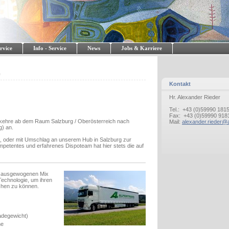
rvice
Info - Service
News
Jobs & Karriere
e
Kontakt
Hr. Alexander Rieder
Tel.: +43 (0)59990 181
Fax: +43 (0)59990 918
erkehre ab dem Raum Salzburg / Oberösterreich nach
Mail:
alexander.rieder@a
) an.
e, oder mit Umschlag an unserem Hub in Salzburg zur
ompetentes und erfahrenes Dispoteam hat hier stets die auf
n ausgewogenen Mix
echnologie, um ihren
chen zu können.
Ladegewicht)
he