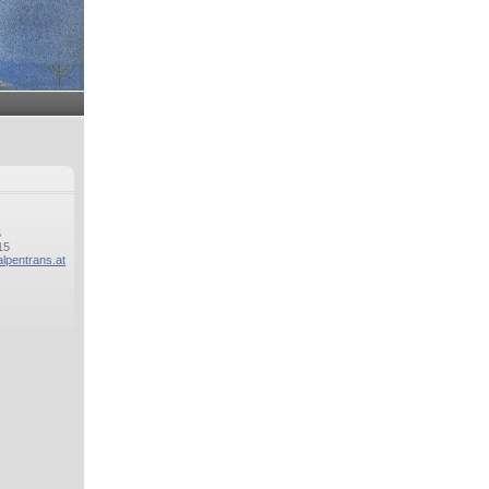
5
15
lpentrans.at