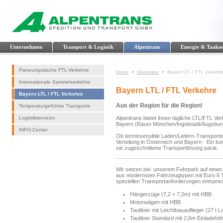
Unternehmen
Transport & Logistik
Alpentrans
Energie & Tankse
Paneuropäische FTL-Verkehre
Home
Alpentrans
Bayern LTL / FTL Verkehr
Internationale Sammelverkehre
Bayern LTL / FTL Verkehre
Bayern LTL / FTL Verkehre
Aus der Region für die Region!
Temperaturgeführte Transporte
Logistikservices
Alpentrans bietet ihnen tägliche LTL/FTL V
Bayern (Raum München/Ingolstadt/Augsburg
INFO-Center
Ob terminsensible Laden/Liefern-Transport
Verteilung in Österreich und Bayern - Ein k
sie zugeschnittene Transportlösung parat.
Wir setzen bei unserem Fuhrpark auf eine
aus modernsten Fahrzeugtypen mit Euro 6 T
speziellen Transportanforderungen entspre
Hängerzüge (7,2 + 7,2m) mit HBB
Motorwägen mit HBB
Tautliner mit Leichtbauauflieger (27 t 
Tautliner Standard mit 2,6m Einladehö