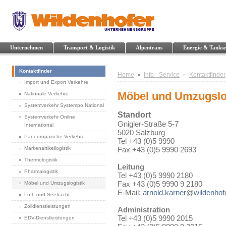
Unternehmen
Transport & Logistik
Alpentrans
Energie & Tankse
Kontaktfinder
Home
Info - Service
Kontaktfinder
Import und Export Verkehre
Möbel und Umzugslo
Nationale Verkehre
Systemverkehr Systempo National
Standort
Systemverkehr Online
Gnigler-Straße 5-7
International
5020 Salzburg
Paneuropäische Verkehre
Tel +43 (0)5 9990
Markenartikellogistik
Fax +43 (0)5 9990 2693
Thermologistik
Leitung
Pharmalogistik
Tel +43 (0)5 9990 2180
Fax +43 (0)5 9990 9 2180
Möbel und Umzugslogistik
E-Mail:
arnold.karner
@
wildenhofe
Luft- und Seefracht
Zolldienstleistungen
Administration
Tel +43 (0)5 9990 2015
EDV-Dienstleistungen