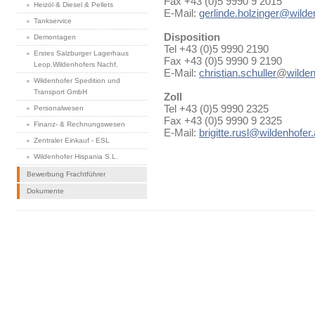
Fax +43 (0)5 9990 9 2015
Heizöl & Diesel & Pellets
E-Mail:
gerlinde.holzinger@wilde
Tankservice
Disposition
Demontagen
Tel +43 (0)5 9990 2190
Erstes Salzburger Lagerhaus
Fax +43 (0)5 9990 9 2190
Leop.Wildenhofers Nachf.
E-Mail:
christian.schuller
@
wilden
Wildenhofer Spedition und
Transport GmbH
Zoll
Tel +43 (0)5 9990 2325
Personalwesen
Fax +43 (0)5 9990 9 2325
Finanz- & Rechnungswesen
E-Mail:
brigitte.rusl@wildenhofer.
Zentraler Einkauf - ESL
Wildenhofer Hispania S.L.
Bewerbung Frachtführer
Dokumente