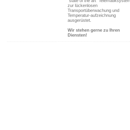
"state of the art" Telematiksyste
zur lückenlosen
Transportüberwachung und
Temperatur-aufzeichnung
ausgerüstet.
Wir stehen gerne zu Ihren
Diensten!