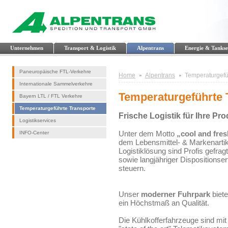
Unternehmen
Transport & Logistik
Alpentrans
Energie & Tankse
Paneuropäische FTL-Verkehre
Home
Alpentrans
Temperaturgefü
Internationale Sammelverkehre
Temperaturgeführte 
Bayern LTL / FTL Verkehre
Temperaturgeführte Transporte
Frische Logistik für Ihre Pr
Logistikservices
Unter dem Motto
„cool and fre
INFO-Center
dem Lebensmittel- & Markenartike
Logistiklösung sind Profis gefrag
sowie langjähriger Dispositionse
steuern.
Unser
moderner Fuhrpark
biete
ein Höchstmaß an Qualität.
Die Kühlkofferfahrzeuge sind mit