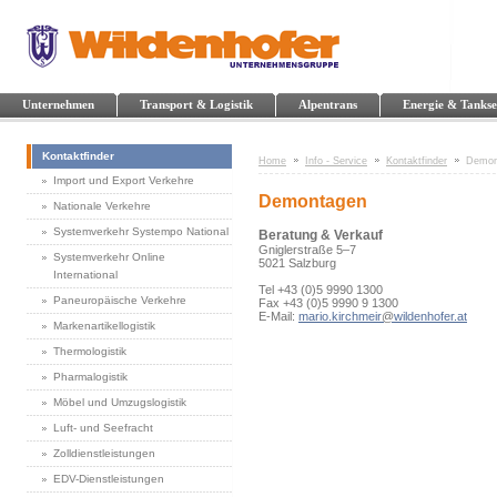
Unternehmen
Transport & Logistik
Alpentrans
Energie & Tankse
Kontaktfinder
Home
Info - Service
Kontaktfinder
Demon
Import und Export Verkehre
Demontagen
Nationale Verkehre
Systemverkehr Systempo National
Beratung & Verkauf
Gniglerstraße 5–7
Systemverkehr Online
5021 Salzburg
International
Tel +43 (0)5 9990 1300
Paneuropäische Verkehre
Fax +43 (0)5 9990 9 1300
E-Mail:
mario.kirchmeir
@
wildenhofer.at
Markenartikellogistik
Thermologistik
Pharmalogistik
Möbel und Umzugslogistik
Luft- und Seefracht
Zolldienstleistungen
EDV-Dienstleistungen