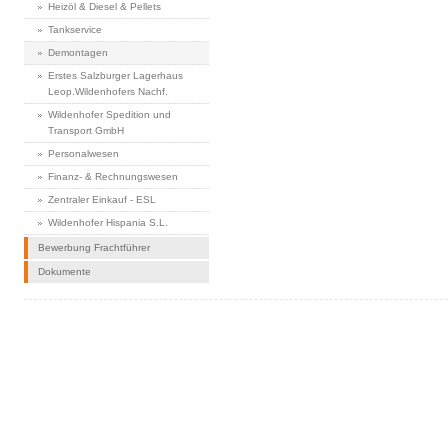
Heizöl & Diesel & Pellets
Tankservice
Demontagen
Erstes Salzburger Lagerhaus
Leop.Wildenhofers Nachf.
Wildenhofer Spedition und
Transport GmbH
Personalwesen
Finanz- & Rechnungswesen
Zentraler Einkauf - ESL
Wildenhofer Hispania S.L.
Bewerbung Frachtführer
Dokumente