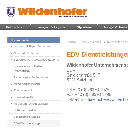
Unternehmen
Transport & Logistik
Alpentrans
Energie & Tankse
Kontaktfinder
Home
Info - Service
Kontaktfinder
Import und Export Verkehre
EDV-Dienstleistunge
Nationale Verkehre
Systemverkehr Systempo National
Wildenhofer Unternehmens
Systemverkehr Online
EDV
International
Gniglerstraße 5–7
Paneuropäische Verkehre
5021 Salzburg
Markenartikellogistik
Tel +43 (0)5 9990 1075
Thermologistik
Fax +43 (0)5 9990 1296
Pharmalogistik
E-Mail:
michael.huber@wildenhof
Möbel und Umzugslogistik
Luft- und Seefracht
Zolldienstleistungen
EDV-Dienstleistungen