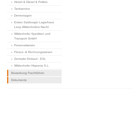
Heizöl & Diesel & Pellets
Tankservice
Demontagen
Erstes Salzburger Lagerhaus
Leop.Wildenhofers Nachf.
Wildenhofer Spedition und
Transport GmbH
Personalwesen
Finanz- & Rechnungswesen
Zentraler Einkauf - ESL
Wildenhofer Hispania S.L.
Bewerbung Frachtführer
Dokumente