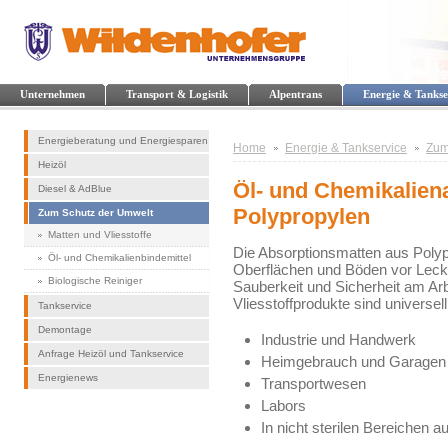
Unternehmen
Transport & Logistik
Alpentrans
Energie & Tankse
Energieberatung und Energiesparen
Home
Energie & Tankservice
Zum
Heizöl
Öl- und Chemikalien
Diesel & AdBlue
Polypropylen
Zum Schutz der Umwelt
Matten und Vliesstoffe
Die Absorptionsmatten aus Polyp
Öl- und Chemikalienbindemittel
Oberflächen und Böden vor Lecka
Biologische Reiniger
Sauberkeit und Sicherheit am Ar
Vliesstoffprodukte sind universell
Tankservice
Demontage
Industrie und Handwerk
Anfrage Heizöl und Tankservice
Heimgebrauch und Garagen
Energienews
Transportwesen
Labors
In nicht sterilen Bereichen