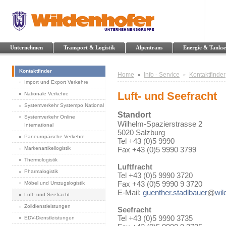
Unternehmen
Transport & Logistik
Alpentrans
Energie & Tankse
Kontaktfinder
Home
Info - Service
Kontaktfinder
Import und Export Verkehre
Luft- und Seefracht
Nationale Verkehre
Systemverkehr Systempo National
Standort
Systemverkehr Online
Wilhelm-Spazierstrasse 2
International
5020 Salzburg
Paneuropäische Verkehre
Tel +43 (0)5 9990
Markenartikellogistik
Fax +43 (0)5 9990 3799
Thermologistik
Luftfracht
Pharmalogistik
Tel +43 (0)5 9990 3720
Fax +43 (0)5 9990 9 3720
Möbel und Umzugslogistik
E-Mail:
guenther.stadlbauer
@
wil
Luft- und Seefracht
Zolldienstleistungen
Seefracht
Tel +43 (0)5 9990 3735
EDV-Dienstleistungen