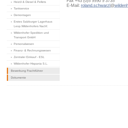
Fax +43 (0)5 9990 9 3735
Heizöl & Diesel & Pellets
E-Mail:
roland.schwarzl
@
wildenh
Tankservice
Demontagen
Erstes Salzburger Lagerhaus
Leop.Wildenhofers Nachf.
Wildenhofer Spedition und
Transport GmbH
Personalwesen
Finanz- & Rechnungswesen
Zentraler Einkauf - ESL
Wildenhofer Hispania S.L.
Bewerbung Frachtführer
Dokumente