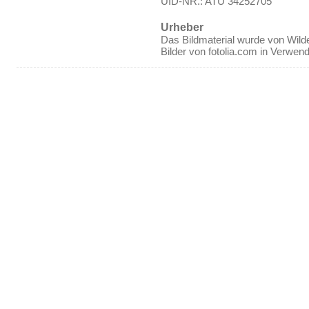
UID-NR.: ATU 34252705
Urheber
Das Bildmaterial wurde von Wilde
Bilder von fotolia.com in Verwen