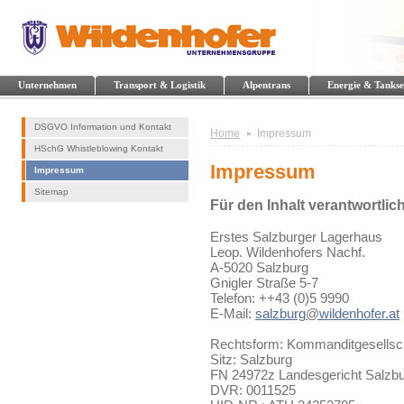
Unternehmen
Transport & Logistik
Alpentrans
Energie & Tankse
DSGVO Information und Kontakt
Home
Impressum
HSchG Whistleblowing Kontakt
Impressum
Impressum
Sitemap
Für den Inhalt verantwortlich
Erstes Salzburger Lagerhaus
Leop. Wildenhofers Nachf.
A-5020 Salzburg
Gnigler Straße 5-7
Telefon: ++43 (0)5 9990
E-Mail:
salzburg
@
wildenhofer.at
Rechtsform: Kommanditgesellsc
Sitz: Salzburg
FN 24972z Landesgericht Salzb
DVR: 0011525