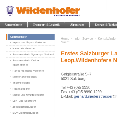
Unternehmen
Transport & Logistik
Alpentrans
Energie & Tankse
Kontaktfinder
Home
Info - Service
Kontaktfinder
Nachf.
Import und Export Verkehre
Nationale Verkehre
Erstes Salzburger L
Systemverkehr Systempo National
Leop.Wildenhofers N
Systemverkehr Online
International
Paneuropäische Verkehre
Gniglerstraße 5–7
Markenartikellogistik
5021 Salzburg
Thermologistik
Tel +43 (0)5 9990
Pharmalogistik
Fax +43 (0)5 9990 1299
Möbel und Umzugslogistik
E-Mail:
gerhard.niederstrasser
@
Luft- und Seefracht
Zolldienstleistungen
EDV-Dienstleistungen