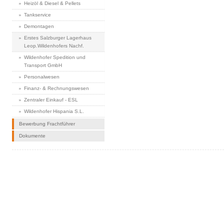
Heizöl & Diesel & Pellets
Tankservice
Demontagen
Erstes Salzburger Lagerhaus
Leop.Wildenhofers Nachf.
Wildenhofer Spedition und
Transport GmbH
Personalwesen
Finanz- & Rechnungswesen
Zentraler Einkauf - ESL
Wildenhofer Hispania S.L.
Bewerbung Frachtführer
Dokumente