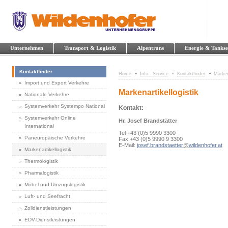
Unternehmen
Transport & Logistik
Alpentrans
Energie & Tankse
Kontaktfinder
Home
Info - Service
Kontaktfinder
Marken
Import und Export Verkehre
Markenartikellogistik
Nationale Verkehre
Systemverkehr Systempo National
Kontakt:
Systemverkehr Online
Hr. Josef Brandstätter
International
Tel +43 (0)5 9990 3300
Paneuropäische Verkehre
Fax +43 (0)5 9990 9 3300
E-Mail:
josef.brandstaetter
@
wildenhofer.at
Markenartikellogistik
Thermologistik
Pharmalogistik
Möbel und Umzugslogistik
Luft- und Seefracht
Zolldienstleistungen
EDV-Dienstleistungen