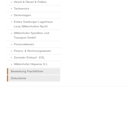
Heizöl & Diesel & Pellets
Tankservice
Demontagen
Erstes Salzburger Lagerhaus
Leop.Wildenhofers Nachf.
Wildenhofer Spedition und
Transport GmbH
Personalwesen
Finanz- & Rechnungswesen
Zentraler Einkauf - ESL
Wildenhofer Hispania S.L.
Bewerbung Frachtführer
Dokumente