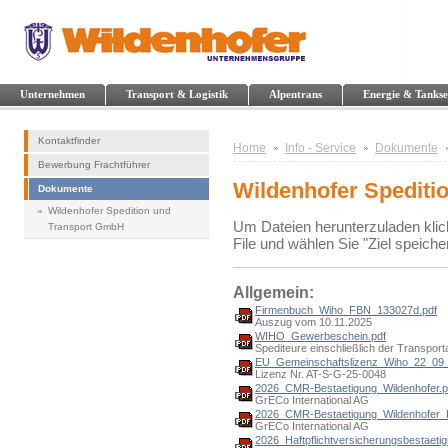
Unternehmen
Transport & Logistik
Alpentrans
Energie & Tankse
Kontaktfinder
Home
Info - Service
Dokumente
Bewerbung Frachtführer
Wildenhofer Spediti
Dokumente
Wildenhofer Spedition und
Um Dateien herunterzuladen klic
Transport GmbH
File und wählen Sie "Ziel speiche
Allgemein:
Firmenbuch_Wiho_FBN_133027d.pdf
Auszug vom 10.11.2025
WIHO_Gewerbeschein.pdf
Spediteure einschließlich der Transpor
EU_Gemeinschaftslizenz_Wiho_22_09_
Lizenz Nr. AT-S-G-25-0048
2026_CMR-Bestaetigung_Wildenhofer.p
GrECo International AG
2026_CMR-Bestaetigung_Wildenhofer_
GrECo International AG
2026_Haftpflichtversicherungsbestaeti