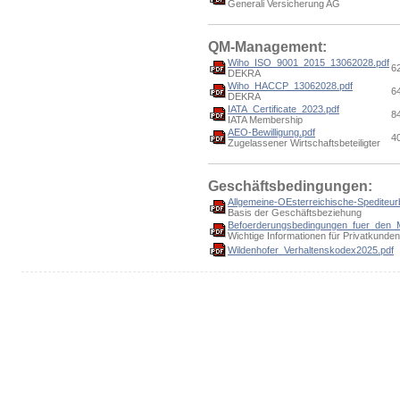
Generali Versicherung AG
QM-Management:
Wiho_ISO_9001_2015_13062028.pdf
6
DEKRA
Wiho_HACCP_13062028.pdf
6
DEKRA
IATA_Certificate_2023.pdf
8
IATA Membership
AEO-Bewilligung.pdf
4
Zugelassener Wirtschaftsbeteiligter
Geschäftsbedingungen:
Allgemeine-OEsterreichische-Spediteur
Basis der Geschäftsbeziehung
Befoerderungsbedingungen_fuer_den_M
Wichtige Informationen für Privatkunden
Wildenhofer_Verhaltenskodex2025.pdf