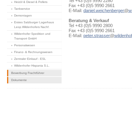
Tel +43 (0)5 9990 2280
Heizöl & Diesel & Pellets
Fax +43 (0)5 9990 2661
Tankservice
E-Mail:
daniel.weichenberger
@
w
Demontagen
Beratung & Verkauf
Erstes Salzburger Lagerhaus
Tel +43 (0)5 9990 2800
Leop.Wildenhofers Nachf.
Fax +43 (0)5 9990 2661
Wildenhofer Spedition und
E-Mail:
peter.strasser
@
wildenhof
Transport GmbH
Personalwesen
Finanz- & Rechnungswesen
Zentraler Einkauf - ESL
Wildenhofer Hispania S.L.
Bewerbung Frachtführer
Dokumente