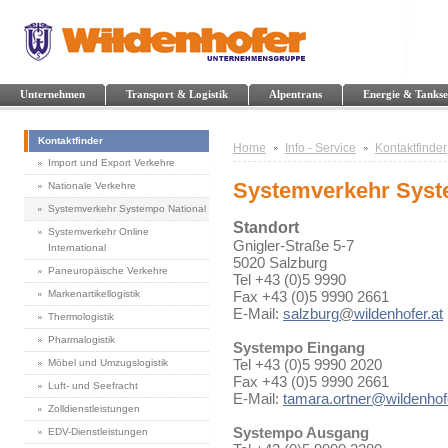
Unternehmen
Transport & Logistik
Alpentrans
Energie & Tankse
Kontaktfinder
Home
Info - Service
Kontaktfinder
Import und Export Verkehre
Systemverkehr Syst
Nationale Verkehre
Systemverkehr Systempo National
Standort
Systemverkehr Online
Gnigler-Straße 5-7
International
5020 Salzburg
Paneuropäische Verkehre
Tel +43 (0)5 9990
Markenartikellogistik
Fax +43 (0)5 9990 2661
E-Mail:
salzburg
@
wildenhofer.at
Thermologistik
Pharmalogistik
Systempo Eingang
Tel +43 (0)5 9990 2020
Möbel und Umzugslogistik
Fax +43 (0)5 9990 2661
Luft- und Seefracht
E-Mail:
tamara.ortner@wildenhofe
Zolldienstleistungen
Systempo Ausgang
EDV-Dienstleistungen