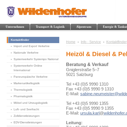
Unternehmen
Transport & Logistik
Alpentrans
Energie & Tankse
Kontaktfinder
Home
Info - Service
Kontaktfinder
Import und Export Verkehre
Heizöl & Diesel & Pel
Nationale Verkehre
Systemverkehr Systempo National
Beratung & Verkauf
Systemverkehr Online
Gniglerstraße 5–7
International
5021 Salzburg
Paneuropäische Verkehre
Markenartikellogistik
Tel +43 (0)5 9990 1310
Fax +43 (0)5 9990 9 1310
Thermologistik
E-Mail:
sabine.neumeister@wilde
Pharmalogistik
Tel +43 (0)5 9990 1355
Möbel und Umzugslogistik
Fax +43 (0)5 9990 9 1355
Luft- und Seefracht
E-Mail:
ursula.karl
@
wildenhofer.
Zolldienstleistungen
Leitung:
EDV-Dienstleistungen