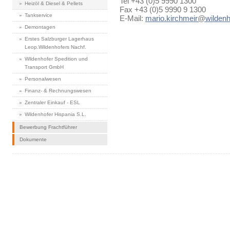
Tel +43 (0)5 9990 1300
Heizöl & Diesel & Pellets
Fax +43 (0)5 9990 9 1300
Tankservice
E-Mail:
mario.kirchmeir
@
wildenh
Demontagen
Erstes Salzburger Lagerhaus
Leop.Wildenhofers Nachf.
Wildenhofer Spedition und
Transport GmbH
Personalwesen
Finanz- & Rechnungswesen
Zentraler Einkauf - ESL
Wildenhofer Hispania S.L.
Bewerbung Frachtführer
Dokumente