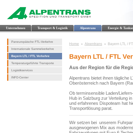
Unternehmen
Transport & Logistik
Alpentrans
Energie & Tankse
Paneuropäische FTL-Verkehre
Home
Alpentrans
Bayern LTL / F
Internationale Sammelverkehre
Bayern LTL / FTL Ve
Bayern LTL / FTL Verkehre
Temperaturgeführte Transporte
Aus der Region für die Regi
Logistikservices
Alpentrans bietet ihnen täglich
INFO-Center
Oberösterreich nach Bayern (Ra
Ob terminsensible Laden/Liefer
Hub in Salzburg zur Verteilung i
und erfahrenes Dispoteam hat hie
Transportlösung parat.
Wir setzen bei unserem Fuhrpar
ausgewogenen Mix aus moderns
Fahrzeugtypen mit Euro 6 Techno