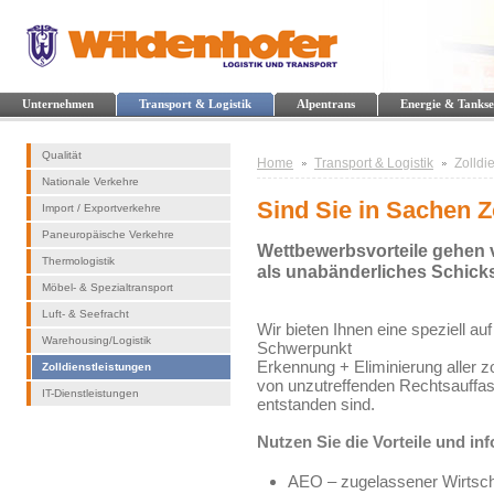
Unternehmen
Transport & Logistik
Alpentrans
Energie & Tankse
Qualität
Home
Transport & Logistik
Zolldi
Nationale Verkehre
Sind Sie in Sachen 
Import / Exportverkehre
Paneuropäische Verkehre
Wettbewerbsvorteile gehen 
Thermologistik
als unabänderliches Schicks
Möbel- & Spezialtransport
Luft- & Seefracht
Wir bieten Ihnen eine speziell a
Warehousing/Logistik
Schwerpunkt
Erkennung + Eliminierung aller z
Zolldienstleistungen
von unzutreffenden Rechtsauffa
IT-Dienstleistungen
entstanden sind.
Nutzen Sie die Vorteile und inf
AEO – zugelassener Wirtscha