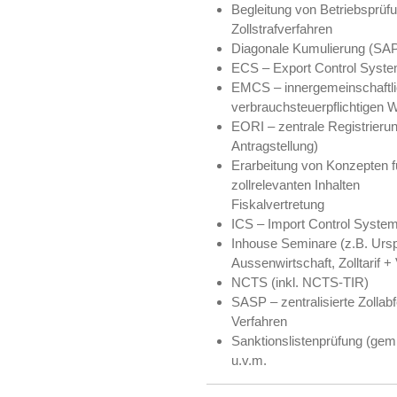
Begleitung von Betriebsprüf
Zollstrafverfahren
Diagonale Kumulierung (SAP
ECS – Export Control Syste
EMCS – innergemeinschaftli
verbrauchsteuerpflichtigen
EORI – zentrale Registrierun
Antragstellung)
Erarbeitung von Konzepten 
zollrelevanten Inhalten
Fiskalvertretung
ICS – Import Control Syste
Inhouse Seminare (z.B. Ursp
Aussenwirtschaft, Zolltarif +
NCTS (inkl. NCTS-TIR)
SASP – zentralisierte Zollabf
Verfahren
Sanktionslistenprüfung (gem
u.v.m.