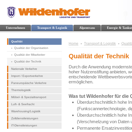
Unternehmen
Transport & Logistik
Alpentrans
Energie & Tankse
Qualität
Home
Transport & Logistik
Qualit
Qualität der Organisation
Qualität der Technik
Qualität der Mitarbeiter
Qualität der Technik
Durch die Anwendung modernster
Nationale Verkehre
hoher Nutzenstiftung anbieten, 
Import / Exportverkehre
entscheidende Wettbewerbsvorte
ermöglichen.
Paneuropäische Verkehre
Thermologistik
Was tut Wildenhofer für die 
Möbel- & Spezialtransport
Überdurchschnittlich hohe In
Luft- & Seefracht
(Funkscannertechnologie, dig
Warehousing/Logistik
Überdurchschnittlich hohe I
Zolldienstleistungen
(Verschmelzung von Daten 
IT-Dienstleistungen
Permanente Ersatzinvestition