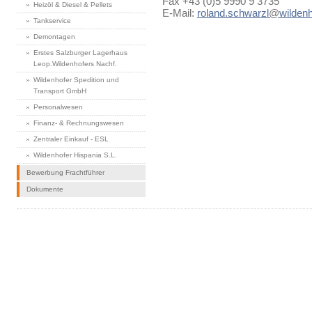
Fax +43 (0)5 9990 9 3735
Heizöl & Diesel & Pellets
E-Mail:
roland.schwarzl
@
wildenh
Tankservice
Demontagen
Erstes Salzburger Lagerhaus
Leop.Wildenhofers Nachf.
Wildenhofer Spedition und
Transport GmbH
Personalwesen
Finanz- & Rechnungswesen
Zentraler Einkauf - ESL
Wildenhofer Hispania S.L.
Bewerbung Frachtführer
Dokumente