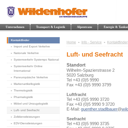
Unternehmen
Transport & Logistik
Alpentrans
Energie & Tankse
Kontaktfinder
Home
Info - Service
Kontaktfinder
Import und Export Verkehre
Luft- und Seefracht
Nationale Verkehre
Systemverkehr Systempo National
Standort
Systemverkehr Online
Wilhelm-Spazierstrasse 2
International
5020 Salzburg
Paneuropäische Verkehre
Tel +43 (0)5 9990
Markenartikellogistik
Fax +43 (0)5 9990 3799
Thermologistik
Luftfracht
Pharmalogistik
Tel +43 (0)5 9990 3720
Fax +43 (0)5 9990 9 3720
Möbel und Umzugslogistik
E-Mail:
guenther.stadlbauer
@
wil
Luft- und Seefracht
Zolldienstleistungen
Seefracht
Tel +43 (0)5 9990 3735
EDV-Dienstleistungen